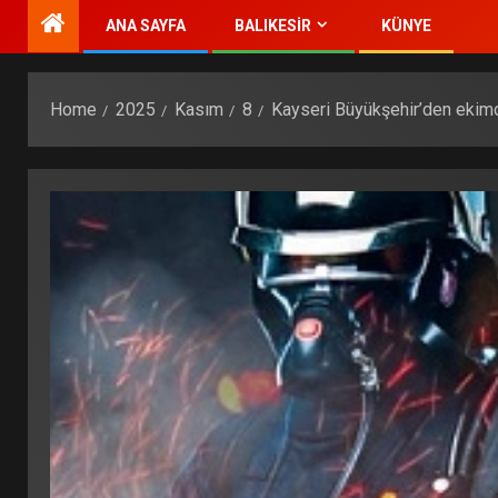
ANA SAYFA
BALIKESİR
KÜNYE
Home
2025
Kasım
8
Kayseri Büyükşehir’den eki