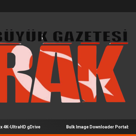
raHD gDrive
Bulk Image Downloader Portable + Product