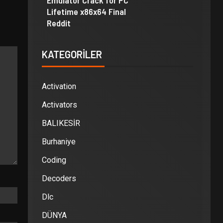
Emulator Crack for PC
Lifetime x86x64 Final
Reddit
KATEGORILER
Activation
Activators
BALIKESİR
Burhaniye
Coding
Decoders
Dlc
DÜNYA