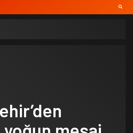
ehir’den
 yoğun mesai