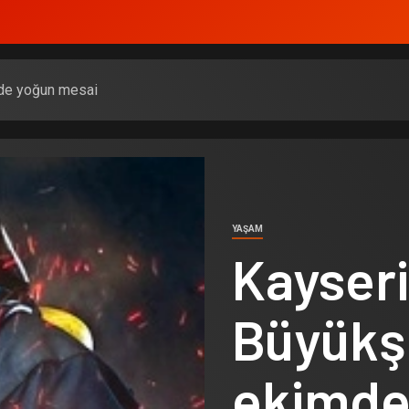
mde yoğun mesai
YAŞAM
Kayseri
Büyükş
ekimde