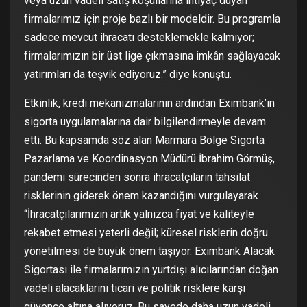
veya uzun vadeli satış koşullarına ihtiyaç duyan
firmalarımız için proje bazlı bir modeldir. Bu programla
sadece mevcut ihracatı desteklemekle kalmıyor;
firmalarımızın bir üst lige çıkmasına imkân sağlayacak
yatırımları da teşvik ediyoruz.” diye konuştu.
Etkinlik, kredi mekanizmalarının ardından Eximbank’ın
sigorta uygulamalarına dair bilgilendirmeyle devam
etti. Bu kapsamda söz alan Marmara Bölge Sigorta
Pazarlama ve Koordinasyon Müdürü İbrahim Görmüş,
pandemi sürecinden sonra ihracatçıların tahsilat
risklerinin giderek önem kazandığını vurgulayarak
“İhracatçılarımızın artık yalnızca fiyat ve kaliteyle
rekabet etmesi yeterli değil; küresel risklerin doğru
yönetilmesi de büyük önem taşıyor. Eximbank Alacak
Sigortası ile firmalarımızın yurtdışı alıcılarından doğan
vadeli alacaklarını ticari ve politik risklere karşı
güvence altına alıyoruz. Bu sayede daha uzun vadeli