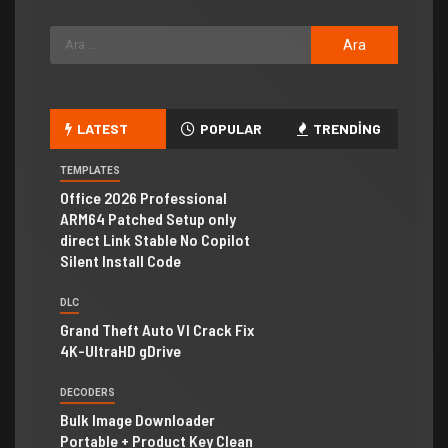
LATEST
POPULAR
TRENDING
TEMPLATES
Office 2026 Professional
ARM64 Patched Setup only
direct Link Stable No Copilot
Silent Install Code
DLC
Grand Theft Auto VI Crack Fix
4K-UltraHD gDrive
DECODERS
Bulk Image Downloader
Portable + Product Key Clean