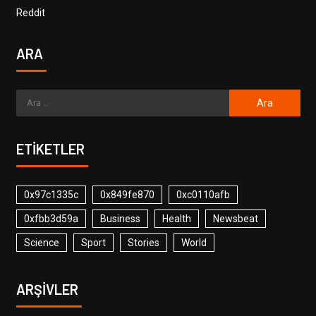
Reddit
ARA
ETIKETLER
0x97c1335c
0x849fe870
0xc0110afb
0xfbb3d59a
Business
Health
Newsbeat
Science
Sport
Stories
World
ARŞIVLER