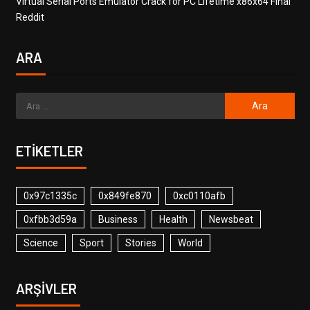
Virtual Serial Ports Emulator Crack for PC Lifetime x86x64 Final
Reddit
ARA
ETIKETLER
0x97c1335c
0x849fe870
0xc0110afb
0xfbb3d59a
Business
Health
Newsbeat
Science
Sport
Stories
World
ARŞIVLER