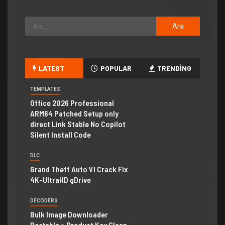
LATEST
POPULAR
TRENDING
TEMPLATES
Office 2026 Professional
ARM64 Patched Setup only
direct Link Stable No Copilot
Silent Install Code
DLC
Grand Theft Auto VI Crack Fix
4K-UltraHD gDrive
DECODERS
Bulk Image Downloader
Portable + Product Key Clean