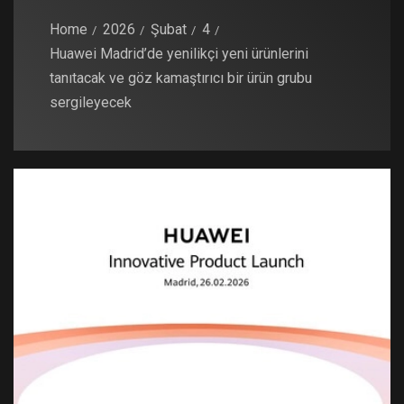
Home
2026
Şubat
4
Huawei Madrid’de yenilikçi yeni ürünlerini
tanıtacak ve göz kamaştırıcı bir ürün grubu
sergileyecek