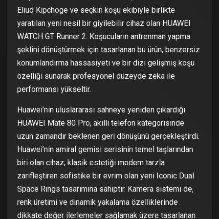
Eliud Kipchoge ve seçkin koşu ekibiyle birlikte
yaratılan yeni nesil bir giyilebilir cihaz olan HUAWEI
WATCH GT Runner 2. Koşucuların antrenman yapma
şeklini dönüştürmek için tasarlanan bu ürün, benzersiz
konumlandırma hassasiyeti ve bir dizi gelişmiş koşu
özelliği sunarak profesyonel düzeyde zeka ile
performansı yükseltir.
Huawei’nin uluslararası sahneye yeniden çıkardığı
HUAWEI Mate 80 Pro, akıllı telefon kategorisinde
uzun zamandır beklenen geri dönüşünü gerçekleştirdi.
Huawei’nin amiral gemisi serisinin temel taşlarından
biri olan cihaz, klasik estetiği modern tarzla
zarifleştiren sofistike bir evrim olan yeni Iconic Dual
Space Rings tasarımına sahiptir. Kamera sistemi de,
renk üretimi ve dinamik yakalama özelliklerinde
dikkate değer ilerlemeler sağlamak üzere tasarlanan